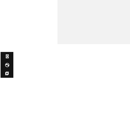
✉ ✆ ⧉