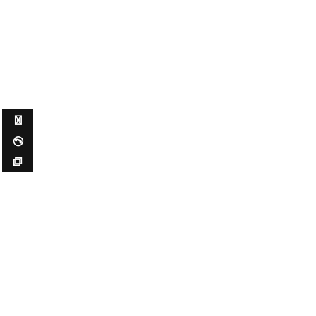
✉ ✆ ⧉