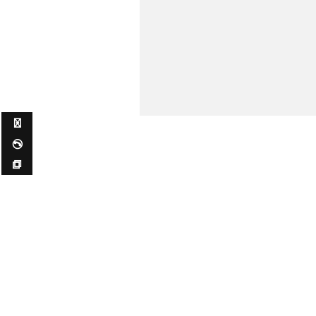
✉ ✆ ⧉