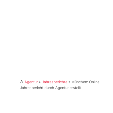
Deutschland. Er agiert als Coach und Berater für
Unternehmen, Institutionen und NGOs. Er ist
Buchautor und engagiert sich als Fachbeirat in
Verbänden und Institutionen. Kay Schönewerk
und sein Team erreichen Sie für Ihre Anfragen
unter
marketing@4imedia.com
und der
Telefonnumer +49 (0) 341 870 98 - 415.
Weitere Links:
[XING]
/
[LinkedIn]
↺
Agentur
»
Jahresberichte
»
München: Online
Jahresbericht durch Agentur erstellt