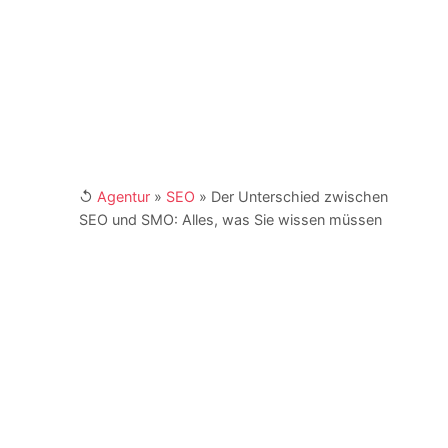
und der Telefonnumer +49 (0) 341 870 98 -
415. Weitere Links:
[XING]
/
[LinkedIn]
↺
Agentur
»
SEO
»
Der Unterschied zwischen
SEO und SMO: Alles, was Sie wissen müssen