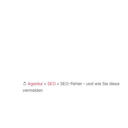
und Berater für Unternehmen, Institutionen und
NGOs. Er ist Buchautor und engagiert sich als
Fachbeirat in Verbänden und Institutionen. Kay
Schönewerk und sein Team erreichen Sie für
Ihre Anfragen unter
marketing@4imedia.com
und der Telefonnumer +49 (0) 341 870 98 -
415. Weitere Links:
[XING]
/
[LinkedIn]
↺
Agentur
»
SEO
»
SEO-Fehler – und wie Sie diese
vermeiden