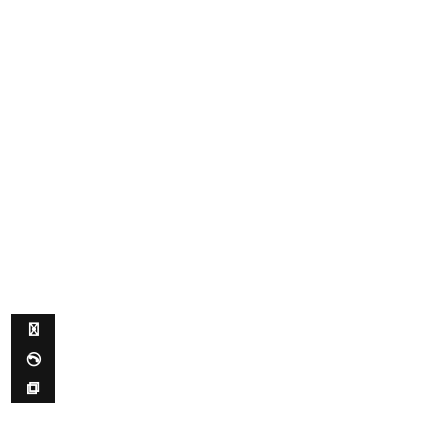
✉ ✆ ⧉