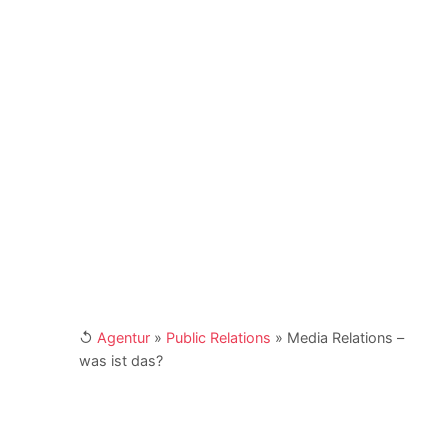
Dozent und Seminar-Leiter an mehreren Fach-
Akademien in Deutschland. Er agiert als Coach
und Berater für Unternehmen, Institutionen und
NGOs. Er ist Buchautor und engagiert sich als
Fachbeirat in Verbänden und Institutionen. Kay
Schönewerk und sein Team erreichen Sie für
Ihre Anfragen unter
marketing@4imedia.com
und der Telefonnumer +49 (0) 341 870 98 -
415. Weitere Links:
[XING]
/
[LinkedIn]
↺
Agentur
»
Public Relations
»
Media Relations –
was ist das?