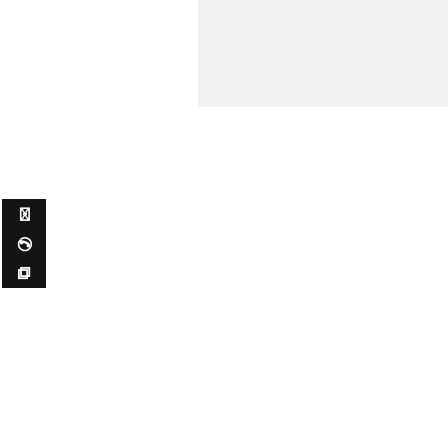
✉ ✆ ⧉