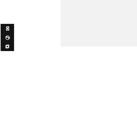
✉ ✆ ⧉