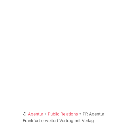
diese Webseite. Als Experte mit weitreichenden
Erfahrungen hält er Vorträge als Speaker in der
DACH-Region. Zudem ist er seit vielen Jahren
Dozent und Seminar-Leiter an mehreren Fach-
Akademien in Deutschland. Er agiert als Coach
und Berater für Unternehmen, Institutionen und
NGOs. Er ist Buchautor und engagiert sich als
Fachbeirat in Verbänden und Institutionen. Kay
Schönewerk und sein Team erreichen Sie für
Ihre Anfragen unter
marketing@4imedia.com
und der Telefonnumer +49 (0) 341 870 98 -
415. Weitere Links:
[XING]
/
[LinkedIn]
↺
Agentur
»
Public Relations
»
PR Agentur
Frankfurt erweitert Vertrag mit Verlag