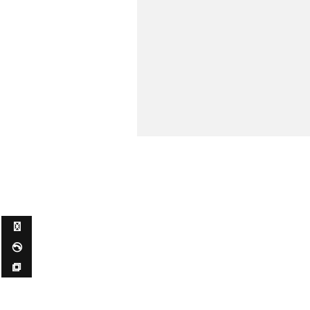
✉ ✆ ⧉