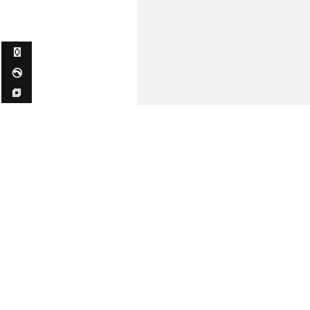
✉ ✆ ⧉