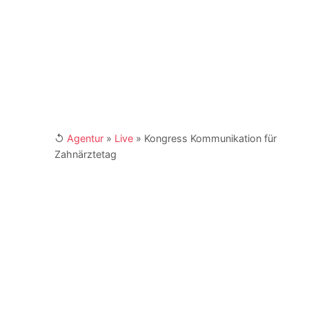
und der Telefonnumer +49 (0) 341 870 98 -
415. Weitere Links:
[XING]
/
[LinkedIn]
↺
Agentur
»
Live
»
Kongress Kommunikation für
Zahnärztetag