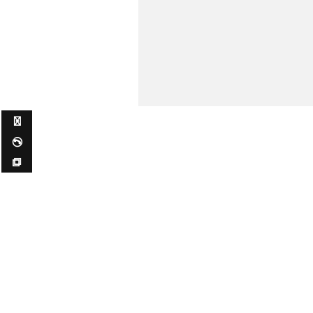
✉ ✆ ⧉