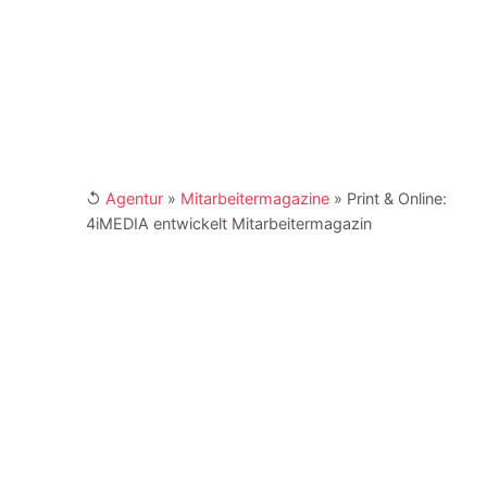
und der Telefonnumer +49 (0) 341 870 98 -
415. Weitere Links:
[XING]
/
[LinkedIn]
↺
Agentur
»
Mitarbeitermagazine
»
Print & Online:
4iMEDIA entwickelt Mitarbeitermagazin