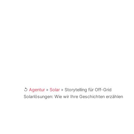
und Berater für Unternehmen, Institutionen und
NGOs. Er ist Buchautor und engagiert sich als
Fachbeirat in Verbänden und Institutionen. Kay
Schönewerk und sein Team erreichen Sie für
Ihre Anfragen unter
marketing@4imedia.com
und der Telefonnumer +49 (0) 341 870 98 -
415. Weitere Links:
[XING]
/
[LinkedIn]
↺
Agentur
»
Solar
»
Storytelling für Off-Grid
Solarlösungen: Wie wir Ihre Geschichten erzählen