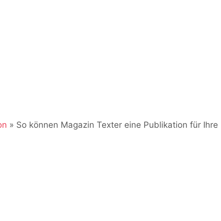
diesem Team betreut er seit mehr als 20 Jahren diese Webseite. Als
peaker in der DACH-Region. Zudem ist er seit vielen Jahren Dozent
r agiert als Coach und Berater für Unternehmen, Institutionen und NG
Verbänden und Institutionen. Kay Schönewerk und sein Team erreichen
media.com
und der Telefonnumer +49 (0) 341 870 98 - 415. Weitere
on
»
So können Magazin Texter eine Publikation für Ihre 