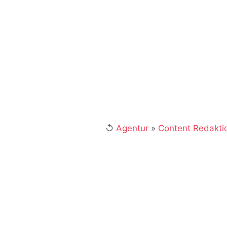
Gemeinsam mit 
Vorträge als S
Deutschland. E
Fachbeirat in 
marketing@4i
↺
Agentur
»
Content Redakti