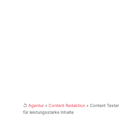
DACH-Region. Zudem ist er seit vielen Jahren
Dozent und Seminar-Leiter an mehreren Fach-
Akademien in Deutschland. Er agiert als Coach
und Berater für Unternehmen, Institutionen und
NGOs. Er ist Buchautor und engagiert sich als
Fachbeirat in Verbänden und Institutionen. Kay
Schönewerk und sein Team erreichen Sie für
Ihre Anfragen unter
marketing@4imedia.com
und der Telefonnumer +49 (0) 341 870 98 -
415. Weitere Links:
[XING]
/
[LinkedIn]
↺
Agentur
»
Content Redaktion
»
Content Texter
für leistungsstarke Inhalte