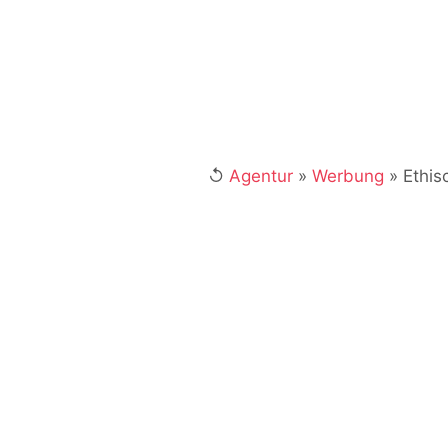
marketing@4i
↺
Agentur
»
Werbung
»
Ethis