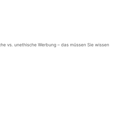
media.com
und der Telefonnumer +49 (0) 341 870 98 - 415. Weitere
che vs. unethische Werbung – das müssen Sie wissen