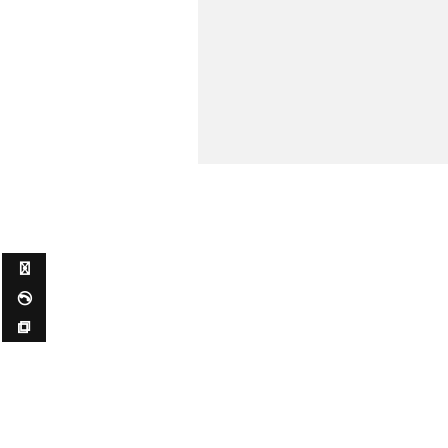
✉ ✆ ⧉