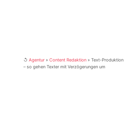
und der Telefonnumer +49 (0) 341 870 98 -
415. Weitere Links:
[XING]
/
[LinkedIn]
↺
Agentur
»
Content Redaktion
»
Text-Produktion
– so gehen Texter mit Verzögerungen um