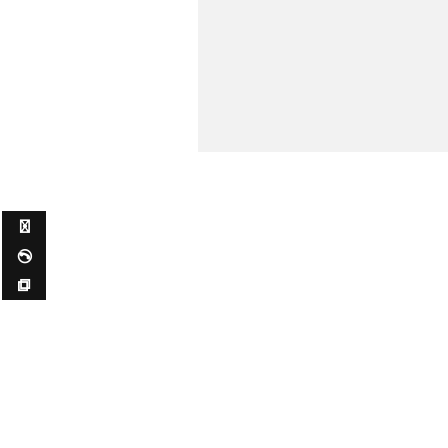
✉ ✆ ⧉