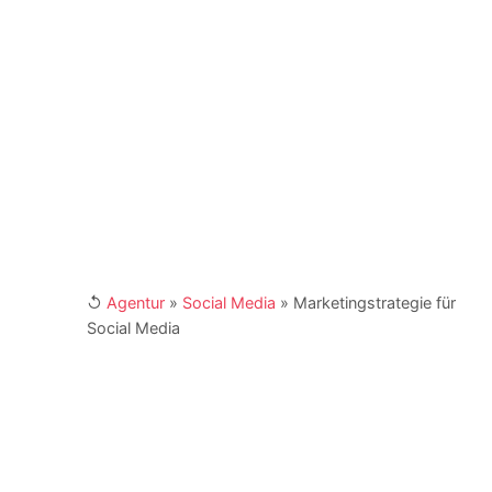
NGOs. Er ist Buchautor und engagiert sich als
Fachbeirat in Verbänden und Institutionen. Kay
Schönewerk und sein Team erreichen Sie für
Ihre Anfragen unter
marketing@4imedia.com
und der Telefonnumer +49 (0) 341 870 98 -
415. Weitere Links:
[XING]
/
[LinkedIn]
↺
Agentur
»
Social Media
»
Marketingstrategie für
Social Media