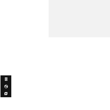
✉ ✆ ⧉