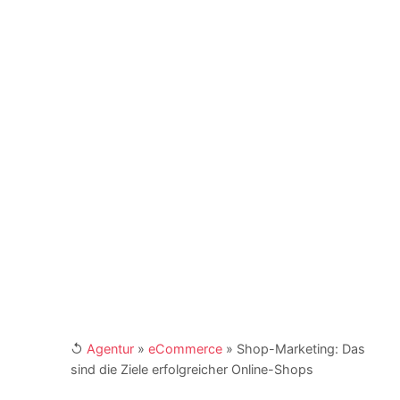
Erfahrungen hält er Vorträge als Speaker in der
DACH-Region. Zudem ist er seit vielen Jahren
Dozent und Seminar-Leiter an mehreren Fach-
Akademien in Deutschland. Er agiert als Coach
und Berater für Unternehmen, Institutionen und
NGOs. Er ist Buchautor und engagiert sich als
Fachbeirat in Verbänden und Institutionen. Kay
Schönewerk und sein Team erreichen Sie für
Ihre Anfragen unter
marketing@4imedia.com
und der Telefonnumer +49 (0) 341 870 98 -
415. Weitere Links:
[XING]
/
[LinkedIn]
↺
Agentur
»
eCommerce
»
Shop-Marketing: Das
sind die Ziele erfolgreicher Online-Shops