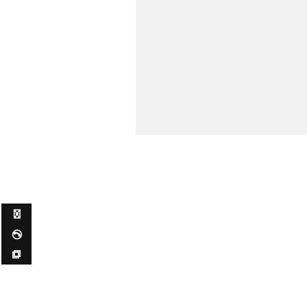
✉ ✆ ⧉