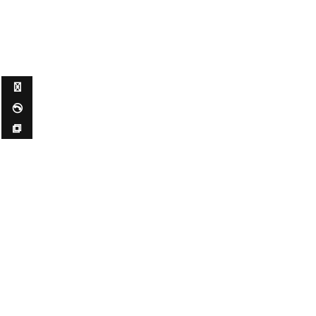
✉ ✆ ⧉